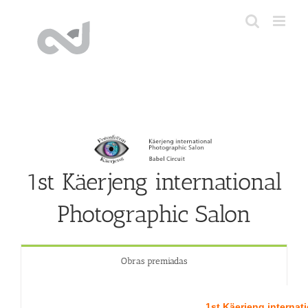
Saltar
al
contenido
1st Käerjeng international
Photographic Salon
Obras premiadas