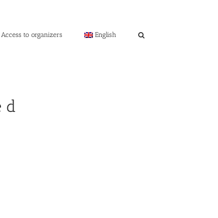
Access to organizers
English
e d