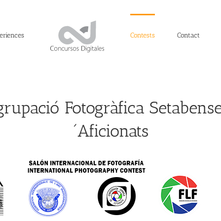
eriences
Contests
Contact
rupació Fotogràfica Setabens
´Aficionats