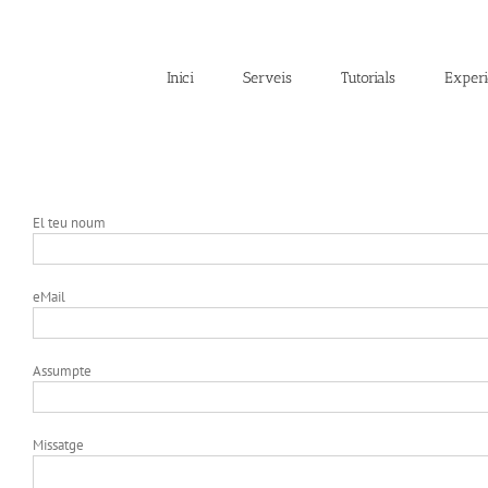
Skip
to
content
Inici
Serveis
Tutorials
Experi
El teu noum
eMail
Assumpte
Missatge