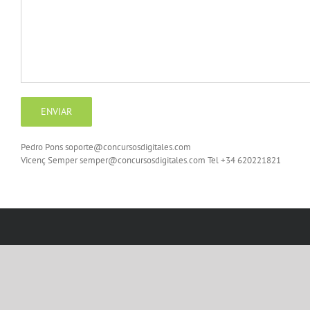
Pedro Pons soporte@concursosdigitales.com
Vicenç Semper semper@concursosdigitales.com Tel +34 620221821