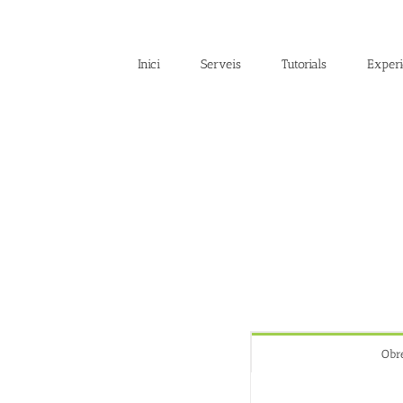
Skip
to
content
Inici
Serveis
Tutorials
Experi
Obr